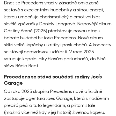
Dnes se Precedens vrací v zásadně omlazené
sestavě s excelentními hudebníky a silnou energií,
kterou umocňuje charismatický a emotivní hlas
skvělé zpěvačky Daniely Langrové. Nejnovější album
Odstíny černé (2025) představuje novou etapu
bohaté hudební historie Precedens. Nové album
sklízí velké úspěchy u kritiky i posluchačů. A koncerty
se stávají opravdovou událostí. V roce 2025
vstupuje kapela, díky hlasům posluchačů, do Síně
slávy Rádia Beat.
Precedens se stává součástí rodiny Joe’s
Garage
Od roku 2025 skupinu Precedens nově oficiálně
zastupuje agentura Joe’s Garage, která s nadšením
přebírá péči o tuto legendární, a přitom stále
(možná více než kdy v její historii) živelnou kapelu.