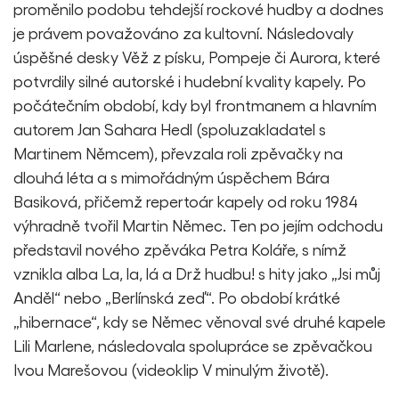
proměnilo podobu tehdejší rockové hudby a dodnes
je právem považováno za kultovní. Následovaly
úspěšné desky Věž z písku, Pompeje či Aurora, které
potvrdily silné autorské i hudební kvality kapely. Po
počátečním období, kdy byl frontmanem a hlavním
autorem Jan Sahara Hedl (spoluzakladatel s
Martinem Němcem), převzala roli zpěvačky na
dlouhá léta a s mimořádným úspěchem Bára
Basiková, přičemž repertoár kapely od roku 1984
výhradně tvořil Martin Němec. Ten po jejím odchodu
představil nového zpěváka Petra Koláře, s nímž
vznikla alba La, la, lá a Drž hudbu! s hity jako „Jsi můj
Anděl“ nebo „Berlínská zeď“. Po období krátké
„hibernace“, kdy se Němec věnoval své druhé kapele
Lili Marlene, následovala spolupráce se zpěvačkou
Ivou Marešovou (videoklip V minulým životě).