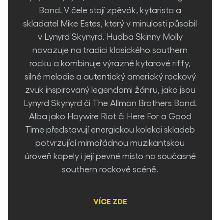
Band. V čele stojí zpěvák, kytarista a
skladatel Mike Estes, který v minulosti působil
v Lynyrd Skynyrd. Hudba Skinny Molly
navazuje na tradici klasického southern
rocku a kombinuje výrazné kytarové riffy,
silné melodie a autentický americký rockový
zvuk inspirovaný legendami žánru, jako jsou
Lynyrd Skynyrd či The Allman Brothers Band.
Alba jako Haywire Riot či Here For a Good
Time představují energickou kolekci skladeb
potvrzující mimořádnou muzikantskou
úroveň kapely i její pevné místo na současné
southern rockové scéně.
VÍCE ZDE