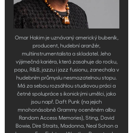
Omar Hakim je uznávaný americký bubeník,
producent, hudební aranžér,
multiinstrumentalista a skladatel. Jeho
výjimečná kariéra, která zasahuje do rocku,
popu, R&B, jazzu i jazz fusionu, zanechala v
hudebním průmyslu nesmazatelnou stopu.
Má za sebou rozsáhlou studiovou práci a
četné spolupráce s ikonickými umělci, jako
jsou např. Daft Punk (na jejich
mnohonásobně Grammy oceněném albu
Random Access Memories), Sting, David
Bowie, Dire Straits, Madonna, Neal Schon a